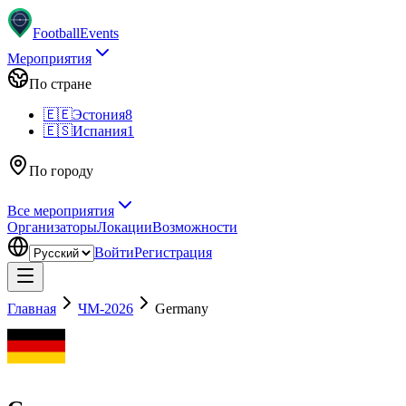
Football
Events
Мероприятия
По стране
🇪🇪
Эстония
8
🇪🇸
Испания
1
По городу
Все мероприятия
Организаторы
Локации
Возможности
Войти
Регистрация
Главная
ЧМ-2026
Germany