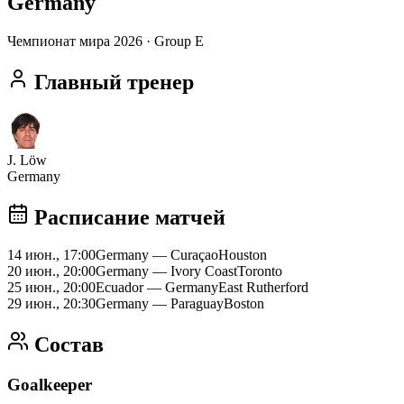
Germany
Чемпионат мира 2026
· Group E
Главный тренер
J. Löw
Germany
Расписание матчей
14 июн., 17:00
Germany
—
Curaçao
Houston
20 июн., 20:00
Germany
—
Ivory Coast
Toronto
25 июн., 20:00
Ecuador
—
Germany
East Rutherford
29 июн., 20:30
Germany
—
Paraguay
Boston
Состав
Goalkeeper