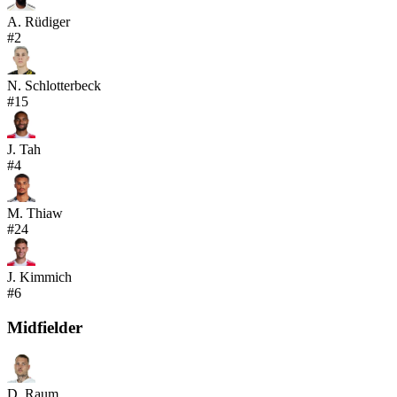
A. Rüdiger
#
2
N. Schlotterbeck
#
15
J. Tah
#
4
M. Thiaw
#
24
J. Kimmich
#
6
Midfielder
D. Raum