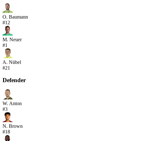
O. Baumann
#
12
M. Neuer
#
1
A. Nübel
#
21
Defender
W. Anton
#
3
N. Brown
#
18