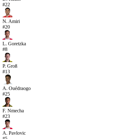
#
22
N. Amiri
#
20
L. Goretzka
#
8
P. Groß
#
13
A. Ouédraogo
#
25
F. Nmecha
#
23
A. Pavlovic
#
5