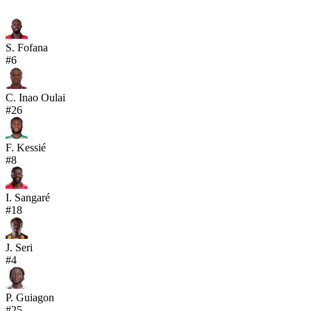
S. Fofana
#
6
C. Inao Oulai
#
26
F. Kessié
#
8
I. Sangaré
#
18
J. Seri
#
4
P. Guiagon
#
25