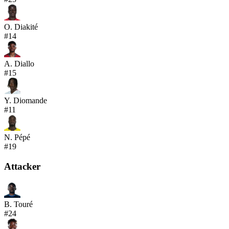
O. Diakité
#
14
A. Diallo
#
15
Y. Diomande
#
11
N. Pépé
#
19
Attacker
B. Touré
#
24