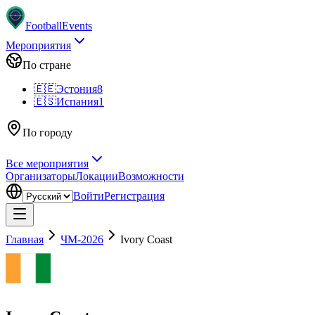
Football
Events
Мероприятия
По стране
🇪🇪
Эстония
8
🇪🇸
Испания
1
По городу
Все мероприятия
Организаторы
Локации
Возможности
Войти
Регистрация
Главная
ЧМ-2026
Ivory Coast