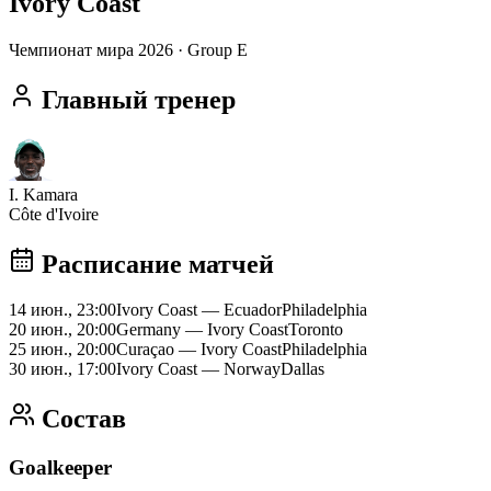
Ivory Coast
Чемпионат мира 2026
· Group E
Главный тренер
I. Kamara
Côte d'Ivoire
Расписание матчей
14 июн., 23:00
Ivory Coast
—
Ecuador
Philadelphia
20 июн., 20:00
Germany
—
Ivory Coast
Toronto
25 июн., 20:00
Curaçao
—
Ivory Coast
Philadelphia
30 июн., 17:00
Ivory Coast
—
Norway
Dallas
Состав
Goalkeeper