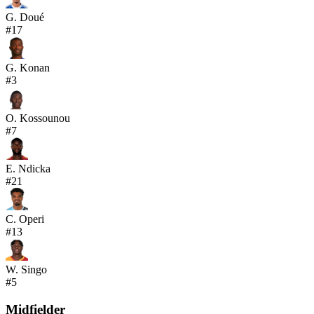
G. Doué
#
17
G. Konan
#
3
O. Kossounou
#
7
E. Ndicka
#
21
C. Operi
#
13
W. Singo
#
5
Midfielder