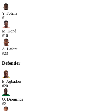
Y. Fofana
#
1
M. Koné
#
16
A. Lafont
#
23
Defender
E. Agbadou
#
20
O. Diomande
#
2