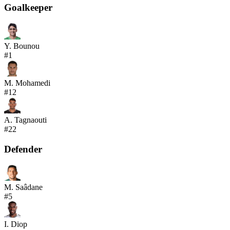
Goalkeeper
Y. Bounou
#
1
M. Mohamedi
#
12
A. Tagnaouti
#
22
Defender
M. Saâdane
#
5
I. Diop