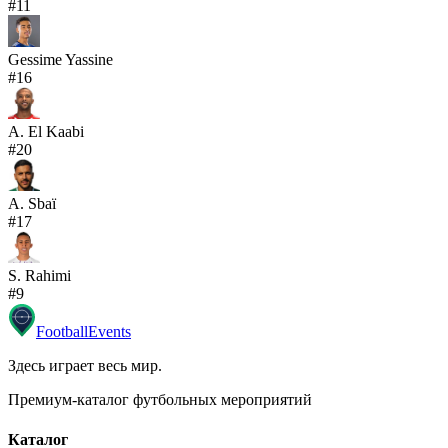
#
11
Gessime Yassine
#
16
A. El Kaabi
#
20
A. Sbaï
#
17
S. Rahimi
#
9
Football
Events
Здесь играет весь мир
.
Премиум-каталог футбольных мероприятий
Каталог