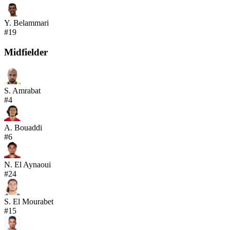
Y. Belammari
#
19
Midfielder
S. Amrabat
#
4
A. Bouaddi
#
6
N. El Aynaoui
#
24
S. El Mourabet
#
15