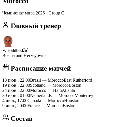
Morocco
Чемпионат мира 2026
· Group C
Главный тренер
V. Halilhodžić
Bosnia and Herzegovina
Расписание матчей
13 июн., 22:00
Brazil
—
Morocco
East Rutherford
19 июн., 22:00
Scotland
—
Morocco
Boston
24 июн., 22:00
Morocco
—
Haiti
Atlanta
30 июн., 01:00
Netherlands
—
Morocco
Monterrey
4 июл., 17:00
Canada
—
Morocco
Houston
9 июл., 20:00
France
—
Morocco
Boston
Состав