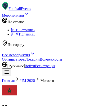
Football
Events
Мероприятия
По стране
🇪🇪
Эстония
8
🇪🇸
Испания
1
По городу
Все мероприятия
Организаторы
Локации
Возможности
Войти
Регистрация
Главная
ЧМ-2026
Morocco