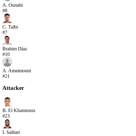
A. Ounahi
#
8
C. Talbi
#
7
Brahim Díaz
#
10
A. Amaimouni
#
21
Attacker
B. El Khannouss
#
23
I. Saibari