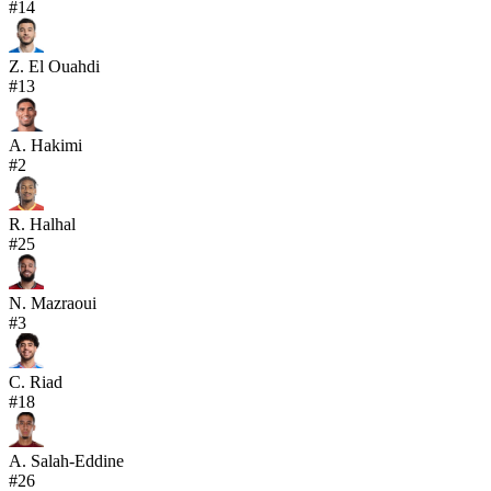
#
14
Z. El Ouahdi
#
13
A. Hakimi
#
2
R. Halhal
#
25
N. Mazraoui
#
3
C. Riad
#
18
A. Salah-Eddine
#
26