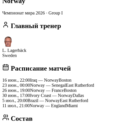
Norway
Чемпионат мира 2026
· Group I
Главный тренер
L. Lagerbäck
Sweden
Расписание матчей
16 июн., 22:00
Iraq
—
Norway
Boston
23 июн., 00:00
Norway
—
Senegal
East Rutherford
26 июн., 19:00
Norway
—
France
Boston
30 июн., 17:00
Ivory Coast
—
Norway
Dallas
5 июл., 20:00
Brazil
—
Norway
East Rutherford
11 июл., 21:00
Norway
—
England
Miami
Состав