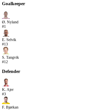
Goalkeeper
Ø. Nyland
#
1
E. Selvik
#
13
S. Tangvik
#
12
Defender
K. Ajer
#
3
F. Bjørkan