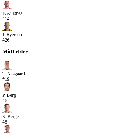
F. Aursnes
#
14
J. Ryerson
#
26
Midfielder
T. Aasgaard
#
19
P. Berg
#
6
S. Berge
#
8