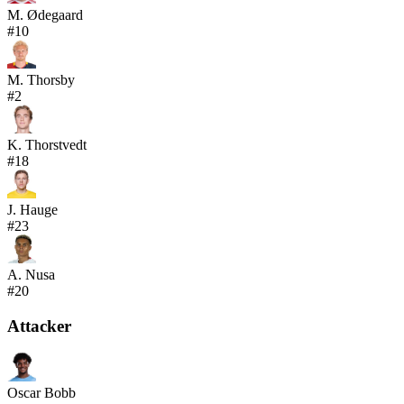
M. Ødegaard
#
10
M. Thorsby
#
2
K. Thorstvedt
#
18
J. Hauge
#
23
A. Nusa
#
20
Attacker
Oscar Bobb