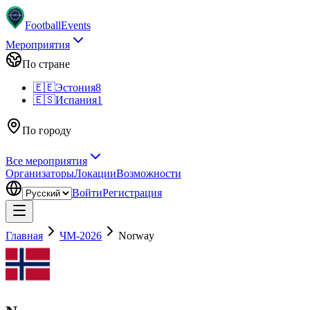
Football
Events
Мероприятия
По стране
🇪🇪
Эстония
8
🇪🇸
Испания
1
По городу
Все мероприятия
Организаторы
Локации
Возможности
Войти
Регистрация
Главная
ЧМ-2026
Norway