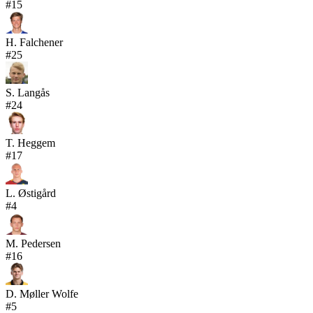
#
15
H. Falchener
#
25
S. Langås
#
24
T. Heggem
#
17
L. Østigård
#
4
M. Pedersen
#
16
D. Møller Wolfe
#
5