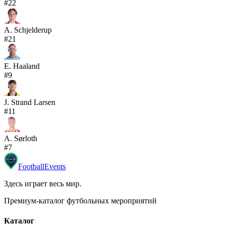
#
22
A. Schjelderup
#
21
E. Haaland
#
9
J. Strand Larsen
#
11
A. Sørloth
#
7
Football
Events
Здесь играет весь мир
.
Премиум-каталог футбольных мероприятий
Каталог