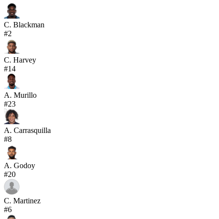
C. Blackman
#
2
C. Harvey
#
14
A. Murillo
#
23
A. Carrasquilla
#
8
A. Godoy
#
20
C. Martinez
#
6