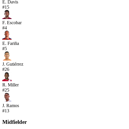
É. Davis
#
15
F. Escobar
#
4
E. Fariña
#
5
J. Gutiérrez
#
26
R. Miller
#
25
J. Ramos
#
13
Midfielder