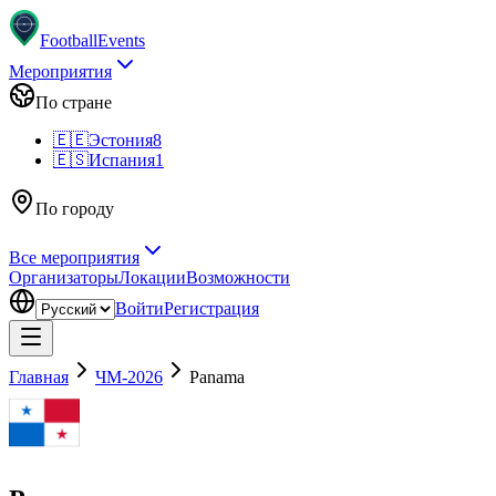
Football
Events
Мероприятия
По стране
🇪🇪
Эстония
8
🇪🇸
Испания
1
По городу
Все мероприятия
Организаторы
Локации
Возможности
Войти
Регистрация
Главная
ЧМ-2026
Panama