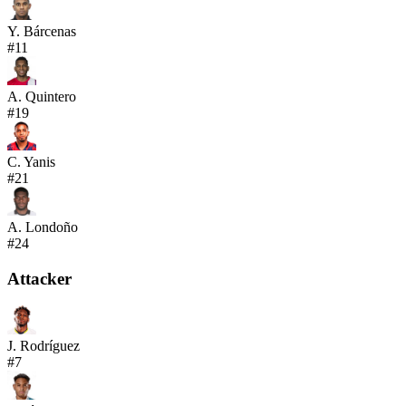
Y. Bárcenas
#
11
A. Quintero
#
19
C. Yanis
#
21
A. Londoño
#
24
Attacker
J. Rodríguez
#
7