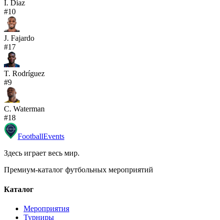
I. Díaz
#
10
J. Fajardo
#
17
T. Rodríguez
#
9
C. Waterman
#
18
Football
Events
Здесь играет весь мир
.
Премиум-каталог футбольных мероприятий
Каталог
Мероприятия
Турниры