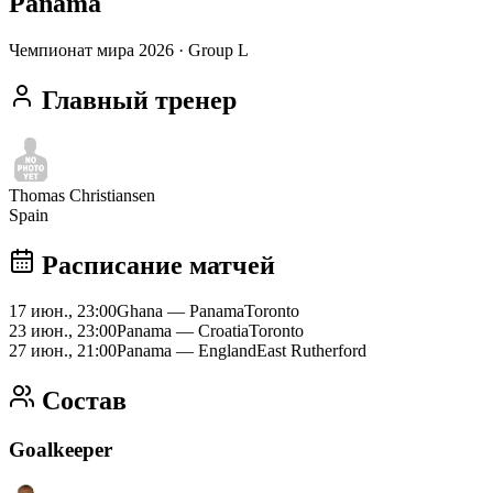
Panama
Чемпионат мира 2026
· Group L
Главный тренер
Thomas Christiansen
Spain
Расписание матчей
17 июн., 23:00
Ghana
—
Panama
Toronto
23 июн., 23:00
Panama
—
Croatia
Toronto
27 июн., 21:00
Panama
—
England
East Rutherford
Состав
Goalkeeper