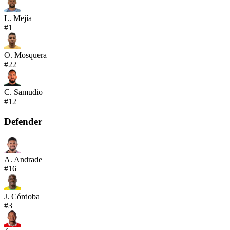
L. Mejía
#
1
O. Mosquera
#
22
C. Samudio
#
12
Defender
A. Andrade
#
16
J. Córdoba
#
3