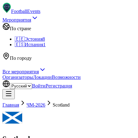
Football
Events
Мероприятия
По стране
🇪🇪
Эстония
8
🇪🇸
Испания
1
По городу
Все мероприятия
Организаторы
Локации
Возможности
Войти
Регистрация
Главная
ЧМ-2026
Scotland