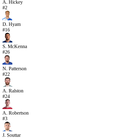
A. Hickey
#
2
D. Hyam
#
16
S. McKenna
#
26
N. Patterson
#
22
A. Ralston
#
24
A. Robertson
#
3
J. Souttar