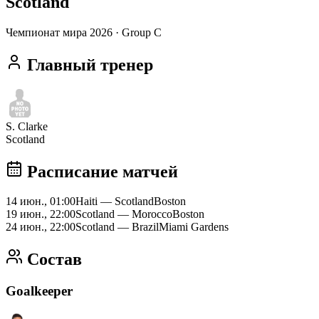
Scotland
Чемпионат мира 2026
· Group C
Главный тренер
S. Clarke
Scotland
Расписание матчей
14 июн., 01:00
Haiti
—
Scotland
Boston
19 июн., 22:00
Scotland
—
Morocco
Boston
24 июн., 22:00
Scotland
—
Brazil
Miami Gardens
Состав
Goalkeeper