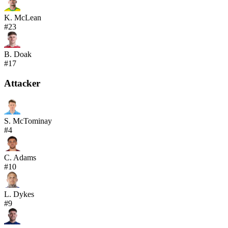
K. McLean
#
23
B. Doak
#
17
Attacker
S. McTominay
#
4
C. Adams
#
10
L. Dykes
#
9