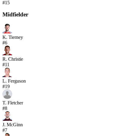
#
15
Midfielder
K. Tierney
#
6
R. Christie
#
11
L. Ferguson
#
19
T. Fletcher
#
8
J. McGinn
#
7