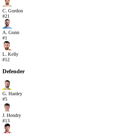
C. Gordon
#
21
A. Gunn
#
1
L. Kelly
#
12
Defender
G. Hanley
#
5
J. Hendry
#
13