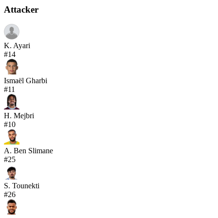
Attacker
K. Ayari
#
14
Ismaël Gharbi
#
11
H. Mejbri
#
10
A. Ben Slimane
#
25
S. Tounekti
#
26