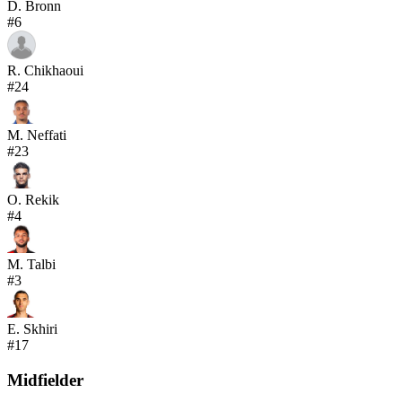
D. Bronn
#
6
R. Chikhaoui
#
24
M. Neffati
#
23
O. Rekik
#
4
M. Talbi
#
3
E. Skhiri
#
17
Midfielder