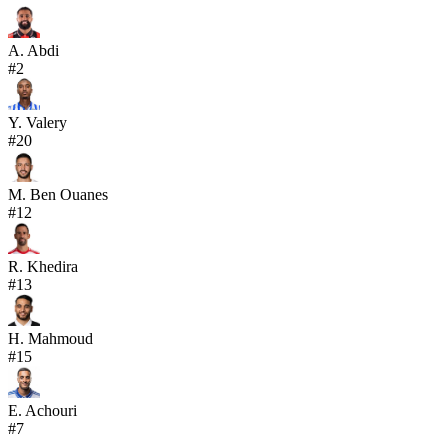
A. Abdi
#
2
Y. Valery
#
20
M. Ben Ouanes
#
12
R. Khedira
#
13
H. Mahmoud
#
15
E. Achouri
#
7