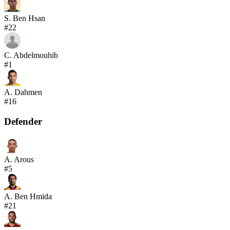
S. Ben Hsan
#
22
C. Abdelmouhib
#
1
A. Dahmen
#
16
Defender
A. Arous
#
5
A. Ben Hmida
#
21