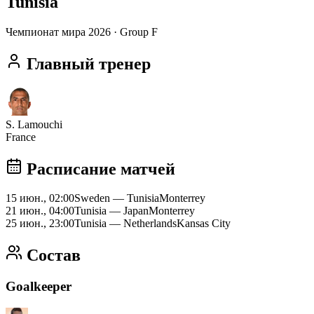
Tunisia
Чемпионат мира 2026
· Group F
Главный тренер
S. Lamouchi
France
Расписание матчей
15 июн., 02:00
Sweden
—
Tunisia
Monterrey
21 июн., 04:00
Tunisia
—
Japan
Monterrey
25 июн., 23:00
Tunisia
—
Netherlands
Kansas City
Состав
Goalkeeper