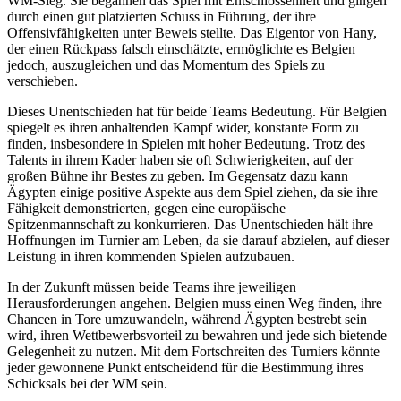
WM-Sieg. Sie begannen das Spiel mit Entschlossenheit und gingen
durch einen gut platzierten Schuss in Führung, der ihre
Offensivfähigkeiten unter Beweis stellte. Das Eigentor von Hany,
der einen Rückpass falsch einschätzte, ermöglichte es Belgien
jedoch, auszugleichen und das Momentum des Spiels zu
verschieben.
Dieses Unentschieden hat für beide Teams Bedeutung. Für Belgien
spiegelt es ihren anhaltenden Kampf wider, konstante Form zu
finden, insbesondere in Spielen mit hoher Bedeutung. Trotz des
Talents in ihrem Kader haben sie oft Schwierigkeiten, auf der
großen Bühne ihr Bestes zu geben. Im Gegensatz dazu kann
Ägypten einige positive Aspekte aus dem Spiel ziehen, da sie ihre
Fähigkeit demonstrierten, gegen eine europäische
Spitzenmannschaft zu konkurrieren. Das Unentschieden hält ihre
Hoffnungen im Turnier am Leben, da sie darauf abzielen, auf dieser
Leistung in ihren kommenden Spielen aufzubauen.
In der Zukunft müssen beide Teams ihre jeweiligen
Herausforderungen angehen. Belgien muss einen Weg finden, ihre
Chancen in Tore umzuwandeln, während Ägypten bestrebt sein
wird, ihren Wettbewerbsvorteil zu bewahren und jede sich bietende
Gelegenheit zu nutzen. Mit dem Fortschreiten des Turniers könnte
jeder gewonnene Punkt entscheidend für die Bestimmung ihres
Schicksals bei der WM sein.