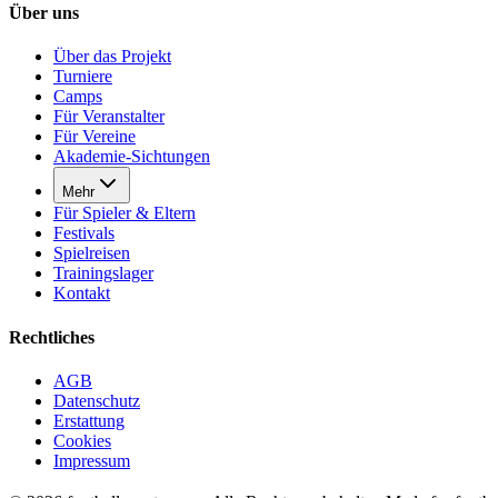
Über uns
Über das Projekt
Turniere
Camps
Für Veranstalter
Für Vereine
Akademie-Sichtungen
Mehr
Für Spieler & Eltern
Festivals
Spielreisen
Trainingslager
Kontakt
Rechtliches
AGB
Datenschutz
Erstattung
Cookies
Impressum