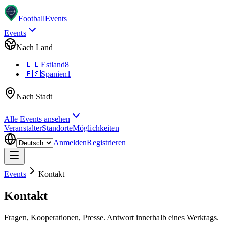
Football
Events
Events
Nach Land
🇪🇪
Estland
8
🇪🇸
Spanien
1
Nach Stadt
Alle Events ansehen
Veranstalter
Standorte
Möglichkeiten
Anmelden
Registrieren
Events
Kontakt
Kontakt
Fragen, Kooperationen, Presse. Antwort innerhalb eines Werktags.