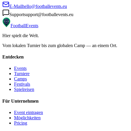
E-Mail
hello@footballevents.eu
Support
support@footballevents.eu
Football
Events
Hier spielt die Welt
.
Vom lokalen Turnier bis zum globalen Camp — an einem Ort.
Entdecken
Events
Turniere
Camps
Festivals
Spielreisen
Für Unternehmen
Event eintragen
Möglichkeiten
Pricing