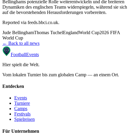
Bellinghams potenzielle Rolle weiterentwickeln und die breiteren
Dynamiken des englischen Teams widerspiegeln, während sie sich
auf die bevorstehenden Herausforderungen vorbereiten.
Reported via
feeds.bbci.co.uk
.
Jude Bellingham
Thomas Tuchel
England
World Cup
2026 FIFA
World Cup
← Back to all news
Football
Events
Hier spielt die Welt
.
Vom lokalen Turnier bis zum globalen Camp — an einem Ort.
Entdecken
Events
Turniere
Camps
Festivals
Spielreisen
Für Unternehmen