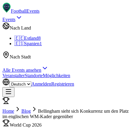
Football
Events
Events
Nach Land
🇪🇪
Estland
8
🇪🇸
Spanien
1
Nach Stadt
Alle Events ansehen
Veranstalter
Standorte
Möglichkeiten
Anmelden
Registrieren
Home
Blog
Bellingham sieht sich Konkurrenz um den Platz
im englischen WM-Kader gegenüber
World Cup 2026