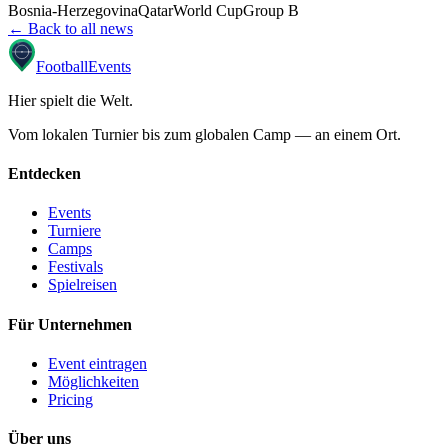
Bosnia-Herzegovina
Qatar
World Cup
Group B
← Back to all news
Football
Events
Hier spielt die Welt
.
Vom lokalen Turnier bis zum globalen Camp — an einem Ort.
Entdecken
Events
Turniere
Camps
Festivals
Spielreisen
Für Unternehmen
Event eintragen
Möglichkeiten
Pricing
Über uns