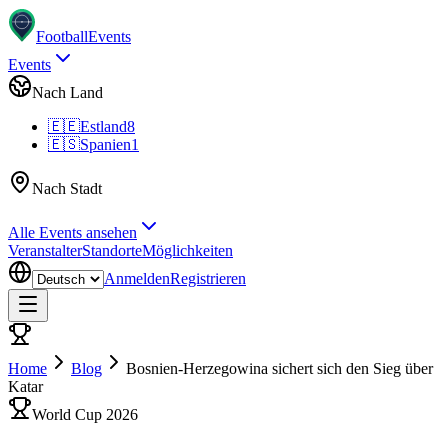
Football
Events
Events
Nach Land
🇪🇪
Estland
8
🇪🇸
Spanien
1
Nach Stadt
Alle Events ansehen
Veranstalter
Standorte
Möglichkeiten
Anmelden
Registrieren
Home
Blog
Bosnien-Herzegowina sichert sich den Sieg über
Katar
World Cup 2026