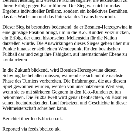
Defensivleistung und effektive Konterangriffe, die letztendlich zu
ihrem Erfolg gegen Katar führten. Der Sieg war nicht nur das
Ergebnis individueller Brillanz, sondern ein kollektives Bemühen,
das das Wachstum und das Potenzial des Teams hervorhob.
Dieser Sieg ist besonders bedeutend, da er Bosnien-Herzegowina in
eine günstige Position bringt, um in die K.o.-Runden vorzurücken,
ein Erfolg, der einen historischen Meilenstein für die Nation
darstellen würde. Die Auswirkungen dieses Sieges gehen über nur
Punkte hinaus; er stellt einen Wendepunkt für den bosnischen
Fußball dar und zeigt ihre Fähigkeit, auf internationaler Ebene zu
konkurrieren.
In die Zukunft blickend, wird Bosnien-Herzegowina diesen
Schwung beibehalten müssen, während sie sich auf die nächste
Phase des Turniers vorbereiten. Die Erfahrungen, die aus diesem
Spiel gewonnen wurden, werden von unschätzbarem Wert sein,
wenn sie es mit stärkeren Gegnern in den K.o.-Runden zu tun
bekommen. Die Fußballwelt wird genau beobachten, ob Bosnien
seinen beeindruckenden Lauf fortsetzen und Geschichte in dieser
Weltmeisterschaft schreiben kann.
Berichtet über feeds.bbci.co.uk.
Reported via
feeds.bbci.co.uk
.