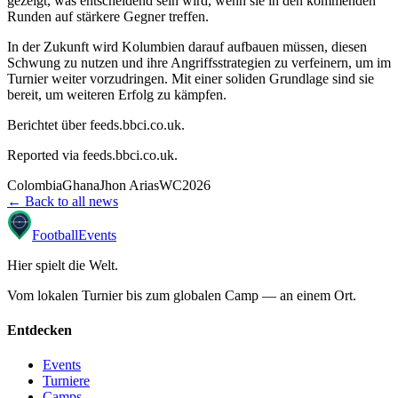
gezeigt, was entscheidend sein wird, wenn sie in den kommenden
Runden auf stärkere Gegner treffen.
In der Zukunft wird Kolumbien darauf aufbauen müssen, diesen
Schwung zu nutzen und ihre Angriffsstrategien zu verfeinern, um im
Turnier weiter vorzudringen. Mit einer soliden Grundlage sind sie
bereit, um weiteren Erfolg zu kämpfen.
Berichtet über feeds.bbci.co.uk.
Reported via
feeds.bbci.co.uk
.
Colombia
Ghana
Jhon Arias
WC2026
← Back to all news
Football
Events
Hier spielt die Welt
.
Vom lokalen Turnier bis zum globalen Camp — an einem Ort.
Entdecken
Events
Turniere
Camps