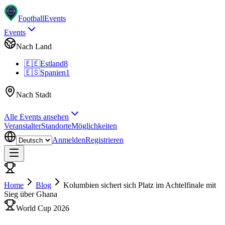
Football
Events
Events
Nach Land
🇪🇪
Estland
8
🇪🇸
Spanien
1
Nach Stadt
Alle Events ansehen
Veranstalter
Standorte
Möglichkeiten
Anmelden
Registrieren
Home
Blog
Kolumbien sichert sich Platz im Achtelfinale mit
Sieg über Ghana
World Cup 2026