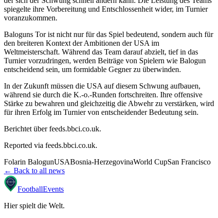
der sich der Schwung schnell ändern kann. Die Leistung des Teams
spiegelte ihre Vorbereitung und Entschlossenheit wider, im Turnier
voranzukommen.
Baloguns Tor ist nicht nur für das Spiel bedeutend, sondern auch für
den breiteren Kontext der Ambitionen der USA im
Weltmeisterschaft. Während das Team darauf abzielt, tief in das
Turnier vorzudringen, werden Beiträge von Spielern wie Balogun
entscheidend sein, um formidable Gegner zu überwinden.
In der Zukunft müssen die USA auf diesem Schwung aufbauen,
während sie durch die K.-o.-Runden fortschreiten. Ihre offensive
Stärke zu bewahren und gleichzeitig die Abwehr zu verstärken, wird
für ihren Erfolg im Turnier von entscheidender Bedeutung sein.
Berichtet über feeds.bbci.co.uk.
Reported via
feeds.bbci.co.uk
.
Folarin Balogun
USA
Bosnia-Herzegovina
World Cup
San Francisco
← Back to all news
Football
Events
Hier spielt die Welt
.