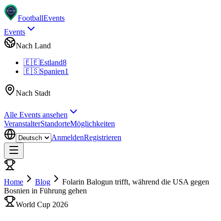
Football
Events
Events
Nach Land
🇪🇪
Estland
8
🇪🇸
Spanien
1
Nach Stadt
Alle Events ansehen
Veranstalter
Standorte
Möglichkeiten
Anmelden
Registrieren
Home
Blog
Folarin Balogun trifft, während die USA gegen
Bosnien in Führung gehen
World Cup 2026