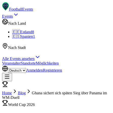
Football
Events
Events
Nach Land
🇪🇪
Estland
8
🇪🇸
Spanien
1
Nach Stadt
Alle Events ansehen
Veranstalter
Standorte
Möglichkeiten
Anmelden
Registrieren
Home
Blog
Ghana sichert sich späten Sieg über Panama im
WM-Duell
World Cup 2026