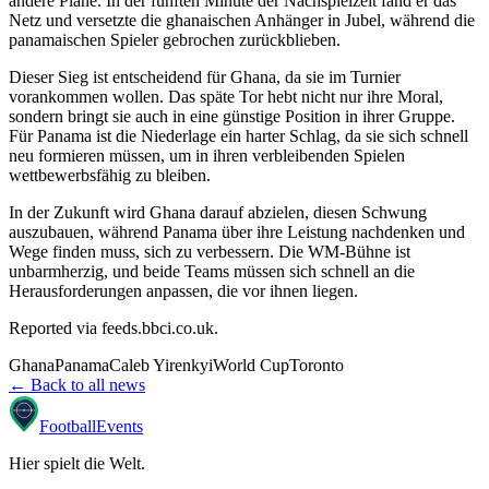
andere Pläne. In der fünften Minute der Nachspielzeit fand er das
Netz und versetzte die ghanaischen Anhänger in Jubel, während die
panamaischen Spieler gebrochen zurückblieben.
Dieser Sieg ist entscheidend für Ghana, da sie im Turnier
vorankommen wollen. Das späte Tor hebt nicht nur ihre Moral,
sondern bringt sie auch in eine günstige Position in ihrer Gruppe.
Für Panama ist die Niederlage ein harter Schlag, da sie sich schnell
neu formieren müssen, um in ihren verbleibenden Spielen
wettbewerbsfähig zu bleiben.
In der Zukunft wird Ghana darauf abzielen, diesen Schwung
auszubauen, während Panama über ihre Leistung nachdenken und
Wege finden muss, sich zu verbessern. Die WM-Bühne ist
unbarmherzig, und beide Teams müssen sich schnell an die
Herausforderungen anpassen, die vor ihnen liegen.
Reported via
feeds.bbci.co.uk
.
Ghana
Panama
Caleb Yirenkyi
World Cup
Toronto
← Back to all news
Football
Events
Hier spielt die Welt
.