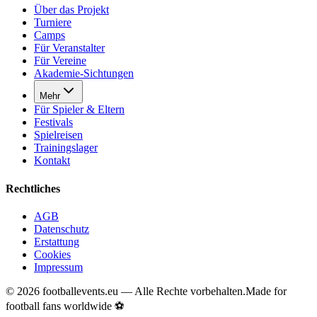
Über das Projekt
Turniere
Camps
Für Veranstalter
Für Vereine
Akademie-Sichtungen
Mehr
Für Spieler & Eltern
Festivals
Spielreisen
Trainingslager
Kontakt
Rechtliches
AGB
Datenschutz
Erstattung
Cookies
Impressum
©
2026
footballevents.eu —
Alle Rechte vorbehalten.
Made for
football fans worldwide ⚽