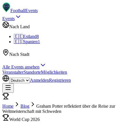
Football
Events
Events
Nach Land
🇪🇪
Estland
8
🇪🇸
Spanien
1
Nach Stadt
Alle Events ansehen
Veranstalter
Standorte
Möglichkeiten
Anmelden
Registrieren
Home
Blog
Graham Potter reflektiert über die Reise zur
Weltmeisterschaft mit Schweden
World Cup 2026