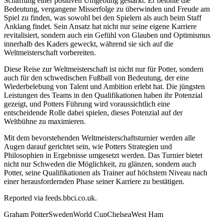
Schaffung einer positiven Umgebung gestärkt. Er betonte die
Bedeutung, vergangene Misserfolge zu überwinden und Freude am
Spiel zu finden, was sowohl bei den Spielern als auch beim Staff
Anklang findet. Sein Ansatz hat nicht nur seine eigene Karriere
revitalisiert, sondern auch ein Gefühl von Glauben und Optimismus
innerhalb des Kaders geweckt, während sie sich auf die
Weltmeisterschaft vorbereiten.
Diese Reise zur Weltmeisterschaft ist nicht nur für Potter, sondern
auch für den schwedischen Fußball von Bedeutung, der eine
Wiederbelebung von Talent und Ambition erlebt hat. Die jüngsten
Leistungen des Teams in den Qualifikationen haben ihr Potenzial
gezeigt, und Potters Führung wird voraussichtlich eine
entscheidende Rolle dabei spielen, dieses Potenzial auf der
Weltbühne zu maximieren.
Mit dem bevorstehenden Weltmeisterschaftsturnier werden alle
Augen darauf gerichtet sein, wie Potters Strategien und
Philosophien in Ergebnisse umgesetzt werden. Das Turnier bietet
nicht nur Schweden die Möglichkeit, zu glänzen, sondern auch
Potter, seine Qualifikationen als Trainer auf höchstem Niveau nach
einer herausfordernden Phase seiner Karriere zu bestätigen.
Reported via
feeds.bbci.co.uk
.
Graham Potter
Sweden
World Cup
Chelsea
West Ham