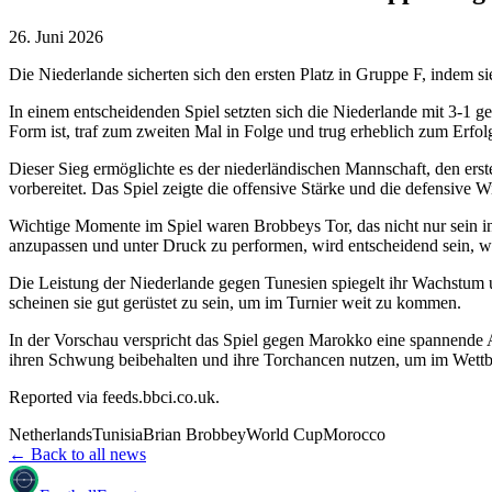
26. Juni 2026
Die Niederlande sicherten sich den ersten Platz in Gruppe F, indem si
In einem entscheidenden Spiel setzten sich die Niederlande mit 3-1 g
Form ist, traf zum zweiten Mal in Folge und trug erheblich zum Erfol
Dieser Sieg ermöglichte es der niederländischen Mannschaft, den erst
vorbereitet. Das Spiel zeigte die offensive Stärke und die defensive W
Wichtige Momente im Spiel waren Brobbeys Tor, das nicht nur sein ind
anzupassen und unter Druck zu performen, wird entscheidend sein, wen
Die Leistung der Niederlande gegen Tunesien spiegelt ihr Wachstum un
scheinen sie gut gerüstet zu sein, um im Turnier weit zu kommen.
In der Vorschau verspricht das Spiel gegen Marokko eine spannende 
ihren Schwung beibehalten und ihre Torchancen nutzen, um im Wet
Reported via
feeds.bbci.co.uk
.
Netherlands
Tunisia
Brian Brobbey
World Cup
Morocco
← Back to all news