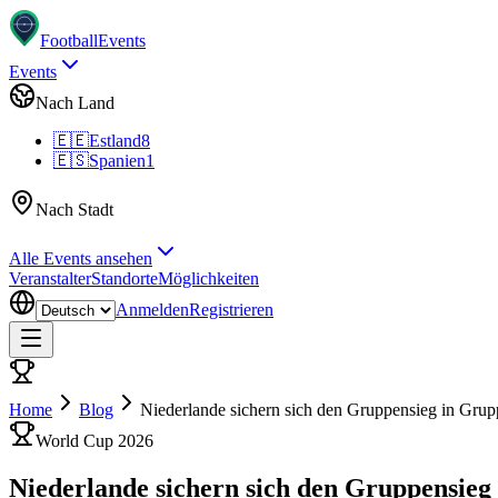
Football
Events
Events
Nach Land
🇪🇪
Estland
8
🇪🇸
Spanien
1
Nach Stadt
Alle Events ansehen
Veranstalter
Standorte
Möglichkeiten
Anmelden
Registrieren
Home
Blog
Niederlande sichern sich den Gruppensieg in Grup
World Cup 2026
Niederlande sichern sich den Gruppensieg