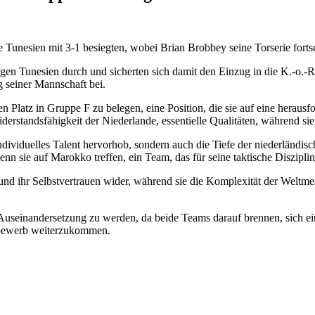
e Tunesien mit 3-1 besiegten, wobei Brian Brobbey seine Torserie fortse
egen Tunesien durch und sicherten sich damit den Einzug in die K.-o.-
g seiner Mannschaft bei.
en Platz in Gruppe F zu belegen, eine Position, die sie auf eine hera
iderstandsfähigkeit der Niederlande, essentielle Qualitäten, während si
ividuelles Talent hervorhob, sondern auch die Tiefe der niederländisc
n sie auf Marokko treffen, ein Team, das für seine taktische Disziplin
d ihr Selbstvertrauen wider, während sie die Komplexität der Weltmeis
Auseinandersetzung zu werden, da beide Teams darauf brennen, sich ei
tbewerb weiterzukommen.