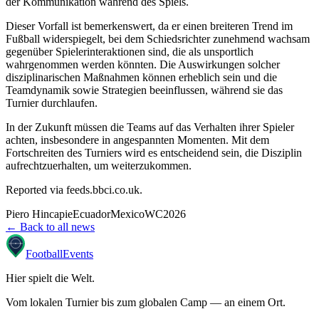
der Kommunikation während des Spiels.
Dieser Vorfall ist bemerkenswert, da er einen breiteren Trend im
Fußball widerspiegelt, bei dem Schiedsrichter zunehmend wachsam
gegenüber Spielerinteraktionen sind, die als unsportlich
wahrgenommen werden könnten. Die Auswirkungen solcher
disziplinarischen Maßnahmen können erheblich sein und die
Teamdynamik sowie Strategien beeinflussen, während sie das
Turnier durchlaufen.
In der Zukunft müssen die Teams auf das Verhalten ihrer Spieler
achten, insbesondere in angespannten Momenten. Mit dem
Fortschreiten des Turniers wird es entscheidend sein, die Disziplin
aufrechtzuerhalten, um weiterzukommen.
Reported via
feeds.bbci.co.uk
.
Piero Hincapie
Ecuador
Mexico
WC2026
← Back to all news
Football
Events
Hier spielt die Welt
.
Vom lokalen Turnier bis zum globalen Camp — an einem Ort.