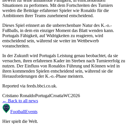
Beweis für seine anhaltende Fähigkeit, in entscheidenden
Situationen zu performen. Mit dem Fortschreiten des Turniers
werden die Beiträge erfahrener Spieler wie Ronaldo für die
Ambitionen ihrer Teams zunehmend entscheidend.
Dieses Spiel erinnert an die unberechenbare Natur des K.-o.-
Fußballs, in dem ein einziger Moment das Blatt wenden kann.
Portugals Fähigkeit, auf Widrigkeiten zu reagieren, wird
entscheidend sein, während sie weiter im Wettbewerb
voranschreiten.
In der Zukunft wird Portugals Leistung genau beobachtet, da sie
versuchen, ihren erfahrenen Kader im Streben nach Turniererfolg zu
nutzen. Der Einfluss von Ronaldos Führung und Können wird in
ihren kommenden Spielen entscheidend sein, während sie die
Herausforderungen der K.-o.-Phase meistern.
Reported via
feeds.bbci.co.uk
.
Cristiano Ronaldo
Portugal
Croatia
WC2026
← Back to all news
Football
Events
Hier spielt die Welt
.