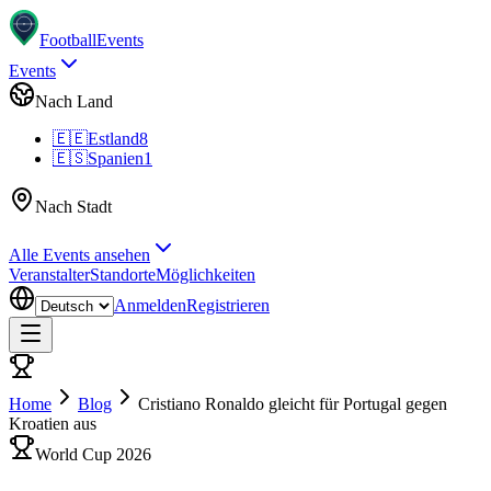
Football
Events
Events
Nach Land
🇪🇪
Estland
8
🇪🇸
Spanien
1
Nach Stadt
Alle Events ansehen
Veranstalter
Standorte
Möglichkeiten
Anmelden
Registrieren
Home
Blog
Cristiano Ronaldo gleicht für Portugal gegen
Kroatien aus
World Cup 2026