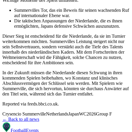
Wichtige Momente des Spiels umfassten:
Summervilles Tor, das ein Beweis für seinen wachsenden Ruf
auf internationaler Ebene war.
Die taktischen Anpassungen der Niederlande, die es ihnen
ermöglichten, Japans defensive Schwächen auszunutzen.
Dieser Sieg ist entscheidend für die Niederlande, da sie im Turnier
weiterkommen möchten. Summervilles Leistung steigert nicht nur
sein Selbstvertrauen, sondern verstärkt auch die Tiefe des Talents
innerhalb des niederländischen Kaders. Mit dem Fortschreiten der
Weltmeisterschaft wird die Fähigkeit, solche Chancen zu nutzen,
entscheidend für ihre Ambitionen sein.
In der Zukunft müssen die Niederlande diesen Schwung in ihren
kommenden Spielen beibehalten, wo Konstanz und klinisches
Abschlussvermögen der Schlüssel sein werden. Mit Spielern wie
Summerville, die sich hervortun, könnten sie durchaus Anwärter auf
den Titel sein, während sich das Turnier entfaltet.
Reported via
feeds.bbci.co.uk
.
Crysencio Summerville
Netherlands
Japan
WC2026
Group F
← Back to all news
Football
Events