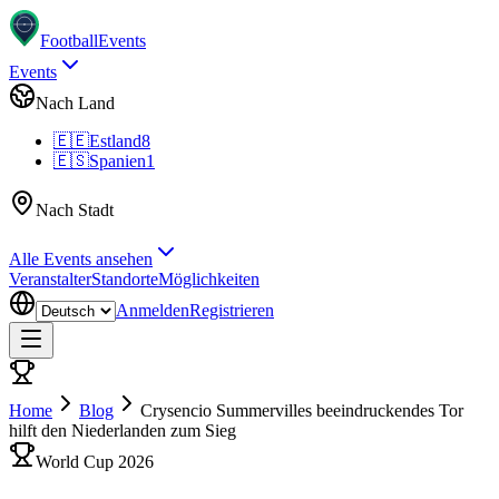
Football
Events
Events
Nach Land
🇪🇪
Estland
8
🇪🇸
Spanien
1
Nach Stadt
Alle Events ansehen
Veranstalter
Standorte
Möglichkeiten
Anmelden
Registrieren
Home
Blog
Crysencio Summervilles beeindruckendes Tor
hilft den Niederlanden zum Sieg
World Cup 2026