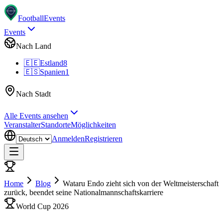
Football
Events
Events
Nach Land
🇪🇪
Estland
8
🇪🇸
Spanien
1
Nach Stadt
Alle Events ansehen
Veranstalter
Standorte
Möglichkeiten
Anmelden
Registrieren
Home
Blog
Wataru Endo zieht sich von der Weltmeisterschaft
zurück, beendet seine Nationalmannschaftskarriere
World Cup 2026