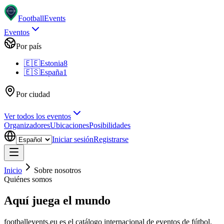
Football
Events
Eventos
Por país
🇪🇪
Estonia
8
🇪🇸
España
1
Por ciudad
Ver todos los eventos
Organizadores
Ubicaciones
Posibilidades
Iniciar sesión
Registrarse
Inicio
Sobre nosotros
Quiénes somos
Aquí juega el mundo
footballevents.eu es el catálogo internacional de eventos de fútbol.