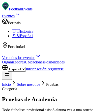
Football
Events
Eventos
Por país
🇪🇪
Estonia
8
🇪🇸
España
1
Por ciudad
Ver todos los eventos
Organizadores
Ubicaciones
Posibilidades
Iniciar sesión
Registrarse
Inicio
Sobre nosotros
Pruebas
Categoría
Pruebas de Academia
Todo futbolista profesional asistió alguna vez a una prueba.