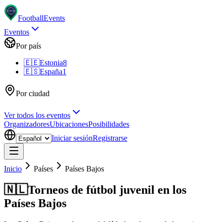
Football
Events
Eventos
Por país
🇪🇪
Estonia
8
🇪🇸
España
1
Por ciudad
Ver todos los eventos
Organizadores
Ubicaciones
Posibilidades
Iniciar sesión
Registrarse
Inicio
Países
Países Bajos
🇳🇱
Torneos de fútbol juvenil en los
Países Bajos