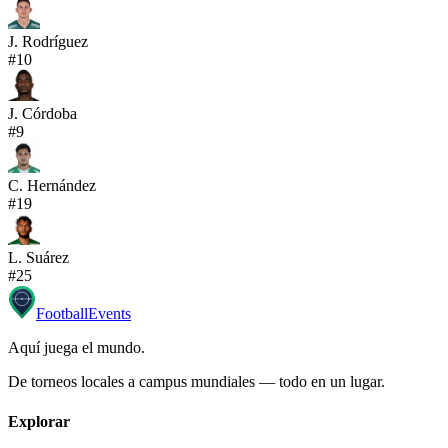
J. Rodríguez
#
10
J. Córdoba
#
9
C. Hernández
#
19
L. Suárez
#
25
Football
Events
Aquí juega el mundo
.
De torneos locales a campus mundiales — todo en un lugar.
Explorar