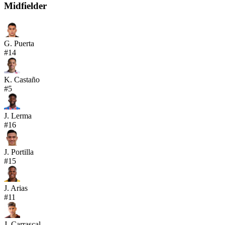
Midfielder
G. Puerta
#
14
K. Castaño
#
5
J. Lerma
#
16
J. Portilla
#
15
J. Arias
#
11
J. Carrascal