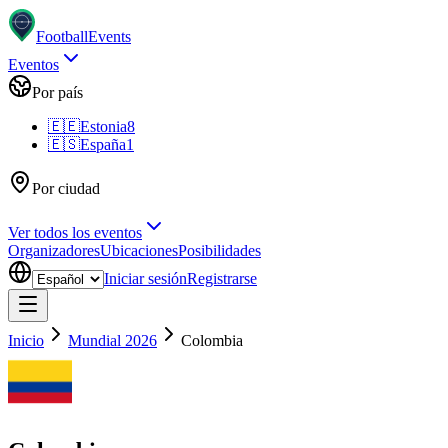
Football
Events
Eventos
Por país
🇪🇪
Estonia
8
🇪🇸
España
1
Por ciudad
Ver todos los eventos
Organizadores
Ubicaciones
Posibilidades
Iniciar sesión
Registrarse
Inicio
Mundial 2026
Colombia