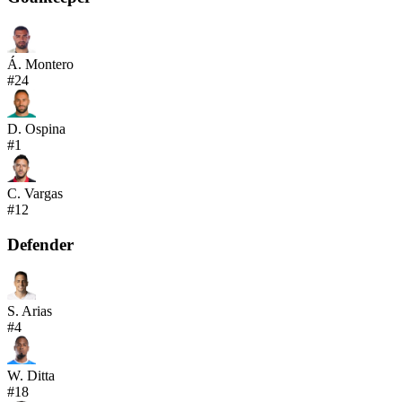
Á. Montero
#
24
D. Ospina
#
1
C. Vargas
#
12
Defender
S. Arias
#
4
W. Ditta
#
18