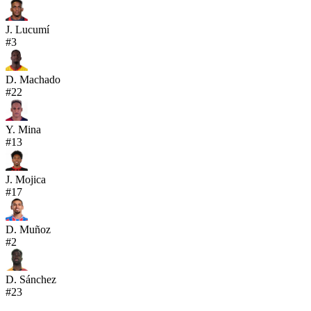
J. Lucumí
#
3
D. Machado
#
22
Y. Mina
#
13
J. Mojica
#
17
D. Muñoz
#
2
D. Sánchez
#
23