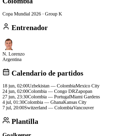
Colombia
Copa Mundial 2026
· Group K
Entrenador
N. Lorenzo
Argentina
Calendario de partidos
18 jun, 02:00
Uzbekistan
—
Colombia
Mexico City
24 jun, 02:00
Colombia
—
Congo DR
Zapopan
27 jun, 23:30
Colombia
—
Portugal
Miami Gardens
4 jul, 01:30
Colombia
—
Ghana
Kansas City
7 jul, 20:00
Switzerland
—
Colombia
Vancouver
Plantilla
Goalkeeper