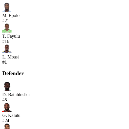
M. Epolo
#
21
T. Fayulu
#
16
L. Mpasi
#
1
Defender
D. Batubinsika
#
5
G. Kalulu
#
24