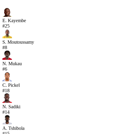
E. Kayembe
#
25
S. Moutoussamy
#
8
N. Mukau
#
6
C. Pickel
#
18
N. Sadiki
#
14
A. Tshibola
#
15