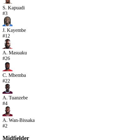
S. Kapuadi
#
3
J. Kayembe
#
12
A. Masuaku
#
26
C. Mbemba
#
22
A. Tuanzebe
#
4
A. Wan-Bissaka
#
2
Midfielder