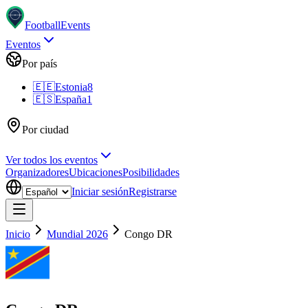
Football
Events
Eventos
Por país
🇪🇪
Estonia
8
🇪🇸
España
1
Por ciudad
Ver todos los eventos
Organizadores
Ubicaciones
Posibilidades
Iniciar sesión
Registrarse
Inicio
Mundial 2026
Congo DR