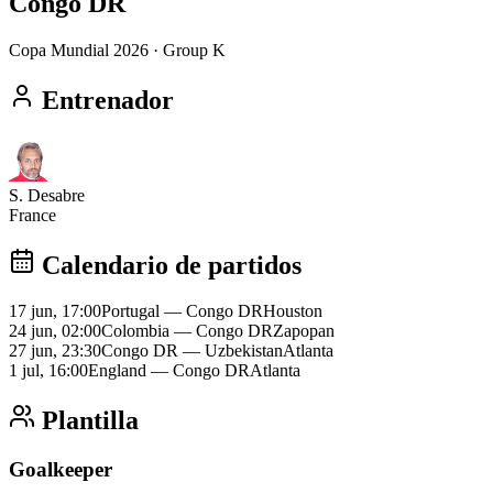
Congo DR
Copa Mundial 2026
· Group K
Entrenador
S. Desabre
France
Calendario de partidos
17 jun, 17:00
Portugal
—
Congo DR
Houston
24 jun, 02:00
Colombia
—
Congo DR
Zapopan
27 jun, 23:30
Congo DR
—
Uzbekistan
Atlanta
1 jul, 16:00
England
—
Congo DR
Atlanta
Plantilla
Goalkeeper