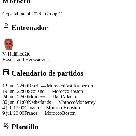
Morocco
Copa Mundial 2026
· Group C
Entrenador
V. Halilhodžić
Bosnia and Herzegovina
Calendario de partidos
13 jun, 22:00
Brazil
—
Morocco
East Rutherford
19 jun, 22:00
Scotland
—
Morocco
Boston
24 jun, 22:00
Morocco
—
Haiti
Atlanta
30 jun, 01:00
Netherlands
—
Morocco
Monterrey
4 jul, 17:00
Canada
—
Morocco
Houston
9 jul, 20:00
France
—
Morocco
Boston
Plantilla