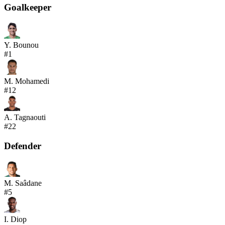
Goalkeeper
Y. Bounou
#
1
M. Mohamedi
#
12
A. Tagnaouti
#
22
Defender
M. Saâdane
#
5
I. Diop