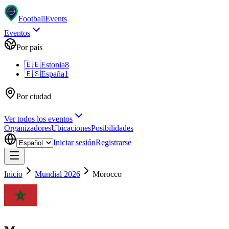
Football
Events
Eventos
Por país
🇪🇪
Estonia
8
🇪🇸
España
1
Por ciudad
Ver todos los eventos
Organizadores
Ubicaciones
Posibilidades
Iniciar sesión
Registrarse
Inicio
Mundial 2026
Morocco