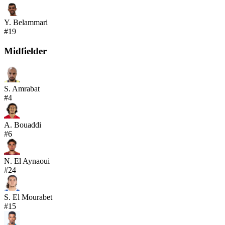
Y. Belammari
#
19
Midfielder
S. Amrabat
#
4
A. Bouaddi
#
6
N. El Aynaoui
#
24
S. El Mourabet
#
15