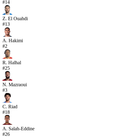
#
14
Z. El Ouahdi
#
13
A. Hakimi
#
2
R. Halhal
#
25
N. Mazraoui
#
3
C. Riad
#
18
A. Salah-Eddine
#
26