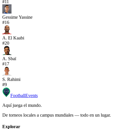
#
11
Gessime Yassine
#
16
A. El Kaabi
#
20
A. Sbaï
#
17
S. Rahimi
#
9
Football
Events
Aquí juega el mundo
.
De torneos locales a campus mundiales — todo en un lugar.
Explorar