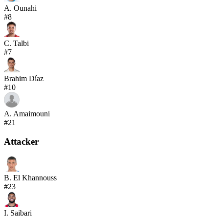
A. Ounahi
#
8
C. Talbi
#
7
Brahim Díaz
#
10
A. Amaimouni
#
21
Attacker
B. El Khannouss
#
23
I. Saibari