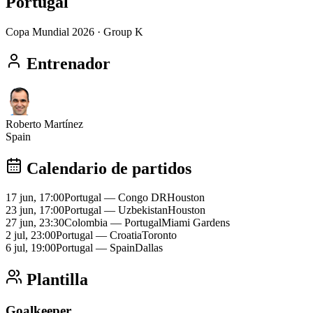
Portugal
Copa Mundial 2026
· Group K
Entrenador
Roberto Martínez
Spain
Calendario de partidos
17 jun, 17:00
Portugal
—
Congo DR
Houston
23 jun, 17:00
Portugal
—
Uzbekistan
Houston
27 jun, 23:30
Colombia
—
Portugal
Miami Gardens
2 jul, 23:00
Portugal
—
Croatia
Toronto
6 jul, 19:00
Portugal
—
Spain
Dallas
Plantilla
Goalkeeper