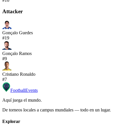
#
16
Attacker
Gonçalo Guedes
#
19
Gonçalo Ramos
#
9
Cristiano Ronaldo
#
7
Football
Events
Aquí juega el mundo
.
De torneos locales a campus mundiales — todo en un lugar.
Explorar