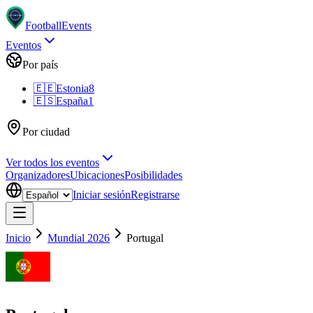
Football
Events
Eventos
Por país
🇪🇪
Estonia
8
🇪🇸
España
1
Por ciudad
Ver todos los eventos
Organizadores
Ubicaciones
Posibilidades
Iniciar sesión
Registrarse
Inicio
Mundial 2026
Portugal