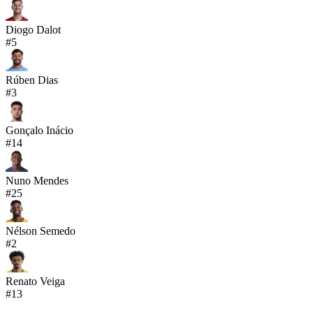
Diogo Dalot
#
5
Rúben Dias
#
3
Gonçalo Inácio
#
14
Nuno Mendes
#
25
Nélson Semedo
#
2
Renato Veiga
#
13