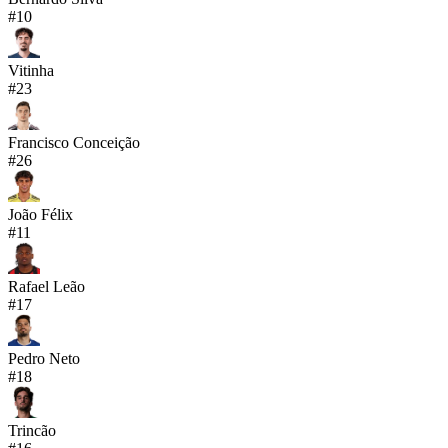
#
10
Vitinha
#
23
Francisco Conceição
#
26
João Félix
#
11
Rafael Leão
#
17
Pedro Neto
#
18
Trincão