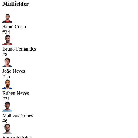
Midfielder
Samú Costa
#
24
Bruno Fernandes
#
8
João Neves
#
15
Rúben Neves
#
21
Matheus Nunes
#
6
Bernardo Silva