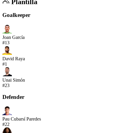
Plantilla
Goalkeeper
Joan García
#
13
David Raya
#
1
Unai Simón
#
23
Defender
Pau Cubarsí Paredes
#
22