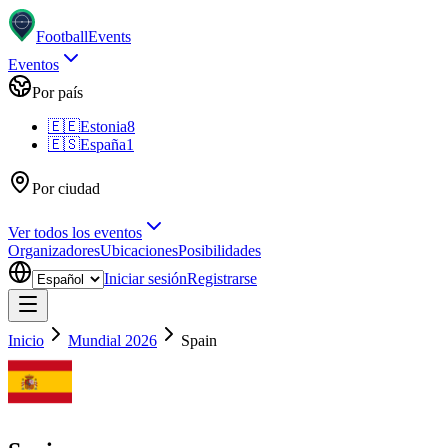
Football
Events
Eventos
Por país
🇪🇪
Estonia
8
🇪🇸
España
1
Por ciudad
Ver todos los eventos
Organizadores
Ubicaciones
Posibilidades
Iniciar sesión
Registrarse
Inicio
Mundial 2026
Spain