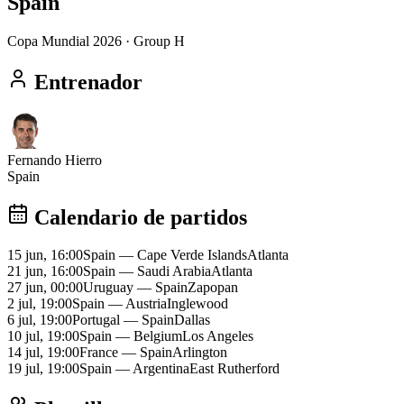
Spain
Copa Mundial 2026
· Group H
Entrenador
Fernando Hierro
Spain
Calendario de partidos
15 jun, 16:00
Spain
—
Cape Verde Islands
Atlanta
21 jun, 16:00
Spain
—
Saudi Arabia
Atlanta
27 jun, 00:00
Uruguay
—
Spain
Zapopan
2 jul, 19:00
Spain
—
Austria
Inglewood
6 jul, 19:00
Portugal
—
Spain
Dallas
10 jul, 19:00
Spain
—
Belgium
Los Angeles
14 jul, 19:00
France
—
Spain
Arlington
19 jul, 19:00
Spain
—
Argentina
East Rutherford