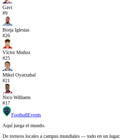
Gavi
#
9
Borja Iglesias
#
26
Víctor Muñoz
#
25
Mikel Oyarzabal
#
21
Nico Williams
#
17
Football
Events
Aquí juega el mundo
.
De torneos locales a campus mundiales — todo en un lugar.