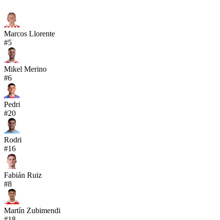
Marcos Llorente
#
5
Mikel Merino
#
6
Pedri
#
20
Rodri
#
16
Fabián Ruiz
#
8
Martín Zubimendi
#
18