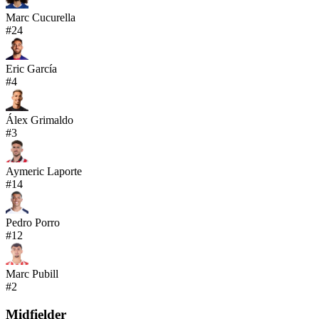
Marc Cucurella
#
24
Eric García
#
4
Álex Grimaldo
#
3
Aymeric Laporte
#
14
Pedro Porro
#
12
Marc Pubill
#
2
Midfielder