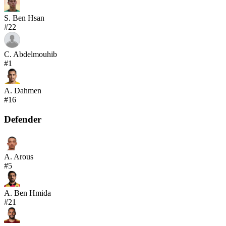
S. Ben Hsan
#
22
C. Abdelmouhib
#
1
A. Dahmen
#
16
Defender
A. Arous
#
5
A. Ben Hmida
#
21