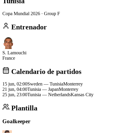
Tunisia
Copa Mundial 2026
· Group F
Entrenador
S. Lamouchi
France
Calendario de partidos
15 jun, 02:00
Sweden
—
Tunisia
Monterrey
21 jun, 04:00
Tunisia
—
Japan
Monterrey
25 jun, 23:00
Tunisia
—
Netherlands
Kansas City
Plantilla
Goalkeeper