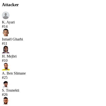
Attacker
K. Ayari
#
14
Ismaël Gharbi
#
11
H. Mejbri
#
10
A. Ben Slimane
#
25
S. Tounekti
#
26