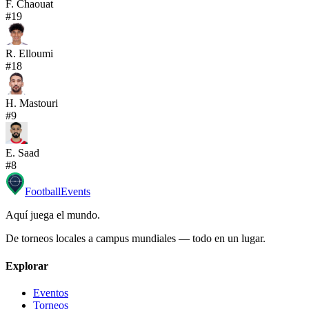
F. Chaouat
#
19
R. Elloumi
#
18
H. Mastouri
#
9
E. Saad
#
8
Football
Events
Aquí juega el mundo
.
De torneos locales a campus mundiales — todo en un lugar.
Explorar
Eventos
Torneos