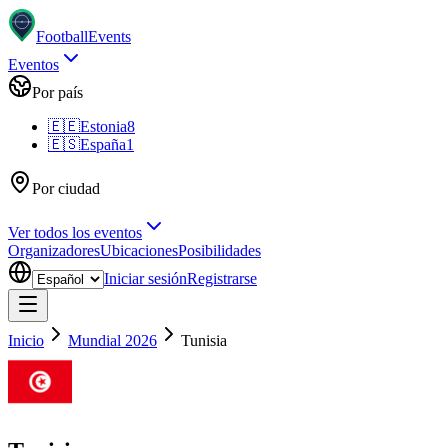
Football
Events
Eventos
Por país
🇪🇪
Estonia
8
🇪🇸
España
1
Por ciudad
Ver todos los eventos
Organizadores
Ubicaciones
Posibilidades
Iniciar sesión
Registrarse
Inicio
Mundial 2026
Tunisia