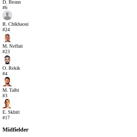
D. Bronn
#
6
R. Chikhaoui
#
24
M. Neffati
#
23
O. Rekik
#
4
M. Talbi
#
3
E. Skhiri
#
17
Midfielder