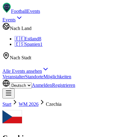
Football
Events
Events
Nach Land
🇪🇪
Estland
8
🇪🇸
Spanien
1
Nach Stadt
Alle Events ansehen
Veranstalter
Standorte
Möglichkeiten
Anmelden
Registrieren
Start
WM 2026
Czechia