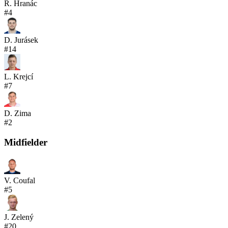
R. Hranác
#
4
D. Jurásek
#
14
L. Krejcí
#
7
D. Zima
#
2
Midfielder
V. Coufal
#
5
J. Zelený
#
20