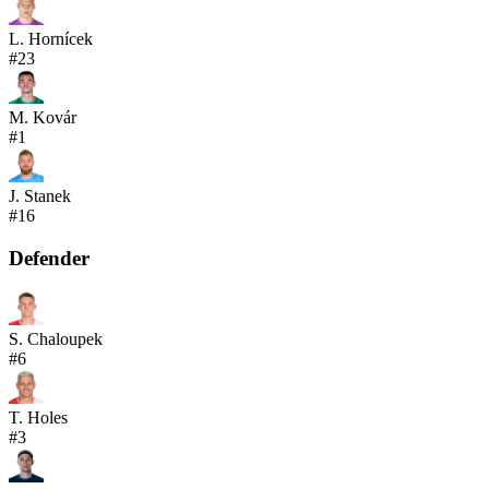
L. Hornícek
#
23
M. Kovár
#
1
J. Stanek
#
16
Defender
S. Chaloupek
#
6
T. Holes
#
3