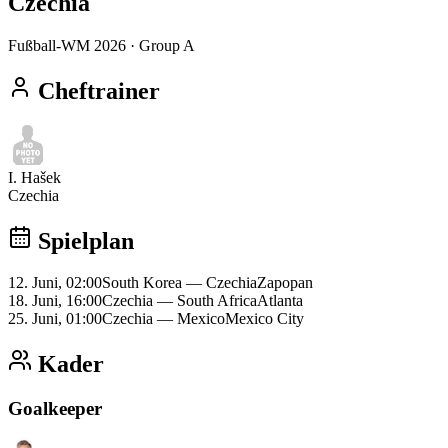
Czechia
Fußball-WM 2026
· Group A
Cheftrainer
I. Hašek
Czechia
Spielplan
12. Juni, 02:00
South Korea
—
Czechia
Zapopan
18. Juni, 16:00
Czechia
—
South Africa
Atlanta
25. Juni, 01:00
Czechia
—
Mexico
Mexico City
Kader
Goalkeeper