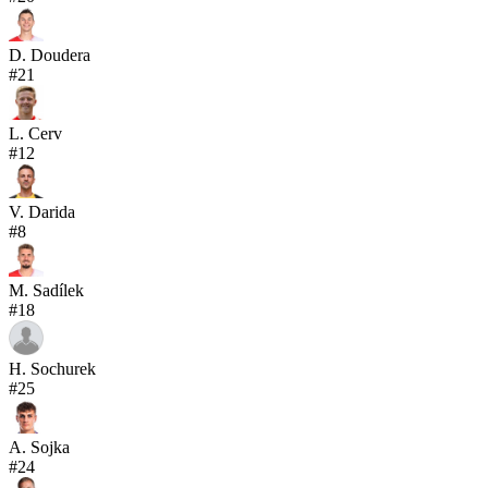
D. Doudera
#
21
L. Cerv
#
12
V. Darida
#
8
M. Sadílek
#
18
H. Sochurek
#
25
A. Sojka
#
24