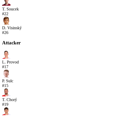
T. Soucek
#
22
D. Visinský
#
26
Attacker
L. Provod
#
17
P. Sulc
#
15
T. Chorý
#
19