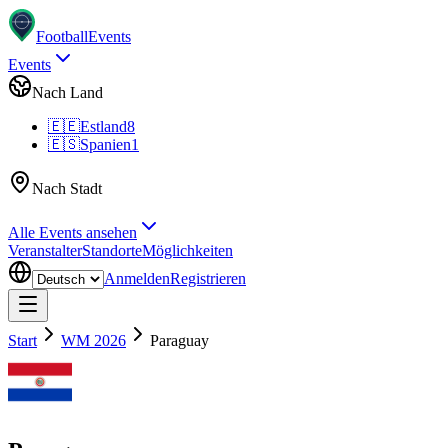
Football
Events
Events
Nach Land
🇪🇪
Estland
8
🇪🇸
Spanien
1
Nach Stadt
Alle Events ansehen
Veranstalter
Standorte
Möglichkeiten
Anmelden
Registrieren
Start
WM 2026
Paraguay