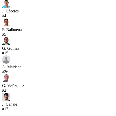
J. Cáceres
#
4
F. Balbuena
#
5
G. Gómez
#
15
A. Maidana
#
26
G. Velázquez
#
2
J. Canale
#
13