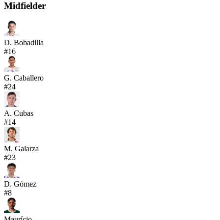
Midfielder
D. Bobadilla
#
16
G. Caballero
#
24
A. Cubas
#
14
M. Galarza
#
23
D. Gómez
#
8
Maurício