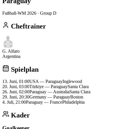
Paraguay
Fußball-WM 2026
· Group D
Cheftrainer
G. Alfaro
Argentina
Spielplan
13. Juni, 01:00
USA
—
Paraguay
Inglewood
20. Juni, 03:00
Türkiye
—
Paraguay
Santa Clara
26. Juni, 02:00
Paraguay
—
Australia
Santa Clara
29. Juni, 20:30
Germany
—
Paraguay
Boston
4. Juli, 21:00
Paraguay
—
France
Philadelphia
Kader
Goalkeeper