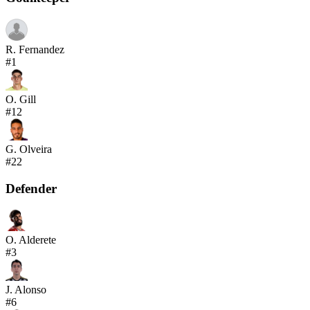
R. Fernandez
#
1
O. Gill
#
12
G. Olveira
#
22
Defender
O. Alderete
#
3
J. Alonso
#
6