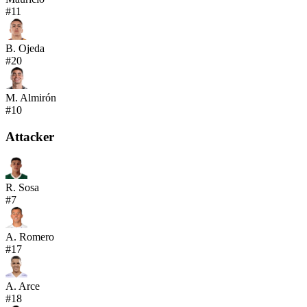
#
11
B. Ojeda
#
20
M. Almirón
#
10
Attacker
R. Sosa
#
7
A. Romero
#
17
A. Arce
#
18